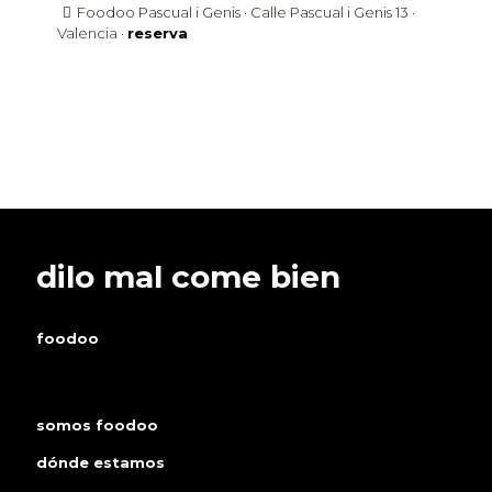
Foodoo Pascual i Genis · Calle Pascual i Genis 13 ·
Valencia ·
reserva
dilo mal come bien
foodoo
somos foodoo
dónde estamos